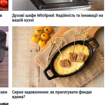
 в
Духові шафи Whirlpool: Надійність та інновації на
вашій кухні
хаки
Сирне задоволення: як приготувати фондю
вдома?