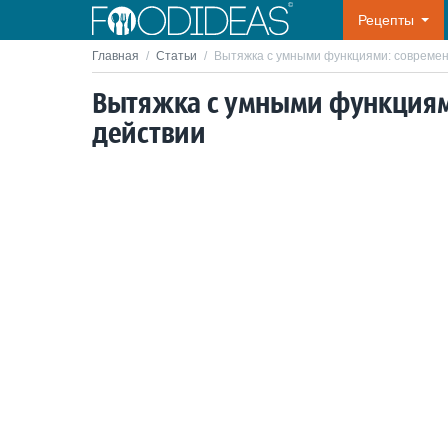
Рецепты
Главная
/
Статьи
/
Вытяжка с умными функциями: современ
Вытяжка с умными функциям
действии