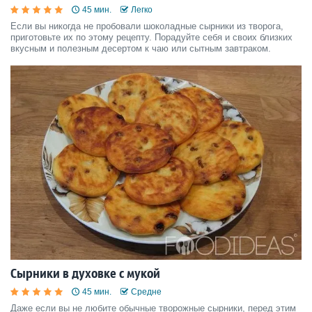
45 мин.
Легко
Если вы никогда не пробовали шоколадные сырники из творога,
приготовьте их по этому рецепту. Порадуйте себя и своих близких
вкусным и полезным десертом к чаю или сытным завтраком.
Сырники в духовке с мукой
45 мин.
Средне
Даже если вы не любите обычные творожные сырники, перед этим