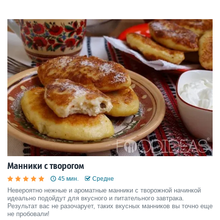
Манники с творогом
45 мин.
Средне
Невероятно нежные и ароматные манники с творожной начинкой
идеально подойдут для вкусного и питательного завтрака.
Результат вас не разочарует, таких вкусных манников вы точно еще
не пробовали!