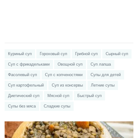
Куриный суп
Гороховый суп
Грибной суп
Сырный суп
Суп с фрикадельками
Овощной суп
Суп лапша
Фасолевый суп
Суп с копченостями
Супы для детей
Суп картофельный
Суп из консервы
Летние супы
Диетический суп
Мясной суп
Быстрый суп
Супы без мяса
Сладкие супы