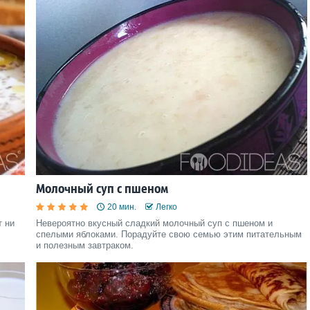
Молочный суп с пшеном
20 мин.
Легко
т ни
Невероятно вкусный сладкий молочный суп с пшеном и
спелыми яблоками. Порадуйте свою семью этим питательным
и полезным завтраком.