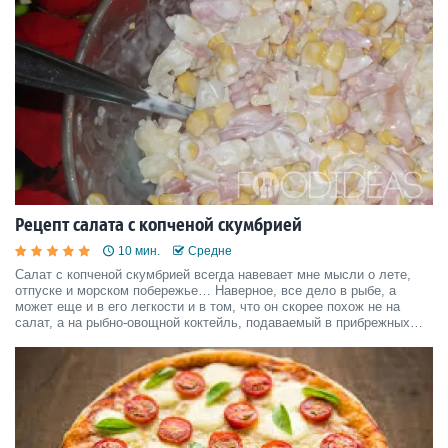
Рецепт салата с копченой скумбрией
10 мин.
Средне
Салат с копченой скумбрией всегда навевает мне мысли о лете,
отпуске и морском побережье… Наверное, все дело в рыбе, а
может еще и в его легкости и в том, что он скорее похож не на
салат, а на рыбно-овощной коктейль, подаваемый в прибрежных
кафе на курортах. Так или иначе, рецепт салата из копченой
скумбрии очень прост, он не потребует от вас больш