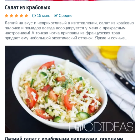
Салат из крабовых
15 мин.
Средне
Легкий на вкус и неприхотливый в изготовлении, салат из крабовых
палочек и помидор всегда ассоциируется у меня с прекрасным
настроением! А тонкая нотка приправы из французских трав
придает ему небольшой экзотический оттенок. Яркие и сочные
цвета салата настолько заразительны, что наслаждаясь его вкусом
на обед, понимаю — день удался! Именно поэтому
Летний салат с крабовыми палочками, огурцами,