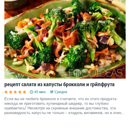
рецепт салата из капусты брокколи и грйпфрута
45 мин.
Средне
Если вы не любите брокколи и считаете, что из этого продукта
никогда не приготовить кулинарный шедевр, то вы глубоко
ошибаетесь! Несмотря на скромные внешние достоинства, эта
разновидность капусты не только – кладезь витаминов, но и очень
популярная составляющая многих блюд в европейской кухне.
Сегодня я хочу с вами, как приготовить салат из брокк