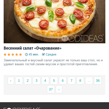
Весенний салат «Очарование»
45 мин.
Средне
Замечательный и вкусный салат украсит не только ваш стол, но и
удевит ваших гостей своим вкусом и простотой приготовления.
‹
1
2
3
4
5
6
7
8
...
36
37
›