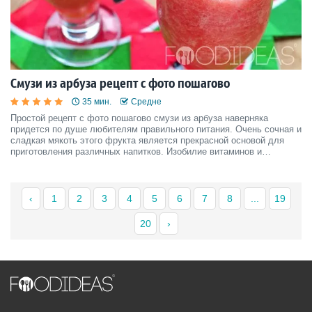
Смузи из арбуза рецепт с фото пошагово
35 мин.
Средне
Простой рецепт с фото пошагово смузи из арбуза наверняка
придется по душе любителям правильного питания. Очень сочная и
сладкая мякоть этого фрукта является прекрасной основой для
приготовления различных напитков. Изобилие витаминов и
микроэлементов делает арбузный смузи одним из самых полезных
и вкусных.
‹
1
2
3
4
5
6
7
8
...
19
20
›