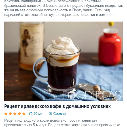
Коктейль кайпиринья — очень освежающий и приятный
бразильский напиток. В Бразилии его продают буквально везде, так
же он имеет огромную популярность в Португалии. Есть ряд
вариаций этого коктейля, суть которых заключается в замене
лайма на другие фрукты, но сегодня мы рассмотрим классический
вариант. Сегодня, мы расскажем вам, как приготовить кокте
Рецепт ирландского кофе в домашних условиях
50 мин.
Средне
Рецепт ирландского кофе довольно прост и занимает
приблизительно 5 минут. Рецепт этого коктейля знают практически