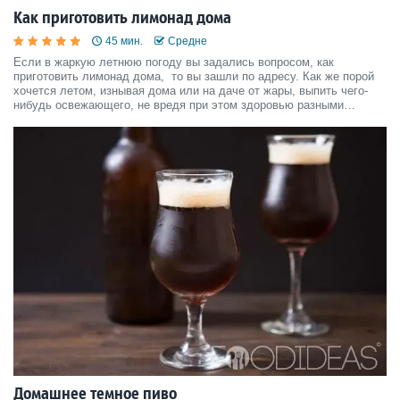
Как приготовить лимонад дома
45 мин.
Средне
Если в жаркую летнюю погоду вы задались вопросом, как
приготовить лимонад дома, то вы зашли по адресу. Как же порой
хочется летом, изнывая дома или на даче от жары, выпить чего-
нибудь освежающего, не вредя при этом здоровью разными
синтетическими добавками, или когда просто лень идти в магазин.
Мы предлагаем вам наш рецепт приготовления домашнег
Домашнее темное пиво