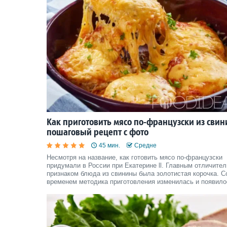
Как приготовить мясо по-французски из сви
пошаговый рецепт с фото
45 мин.
Средне
Несмотря на название, как готовить мясо по-французски
придумали в России при Екатерине ll. Главным отличите
признаком блюда из свинины была золотистая корочка. С
временем методика приготовления изменилась и появило
множество пошаговых рецептов с фото, с помощью кото
каждая хозяйка может воспроизвести деликатес дома.