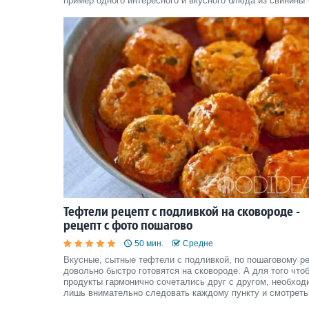
пример одного интересного и вкусного блюда из свинины 
свинина с яблоками в духовке.
Тефтели рецепт с подливкой на сковороде -
рецепт с фото пошагово
50 мин.
Средне
Вкусные, сытные тефтели с подливкой, по пошаговому р
довольно быстро готовятся на сковороде. А для того что
продукты гармонично сочетались друг с другом, необход
лишь внимательно следовать каждому пункту и смотреть
фото.