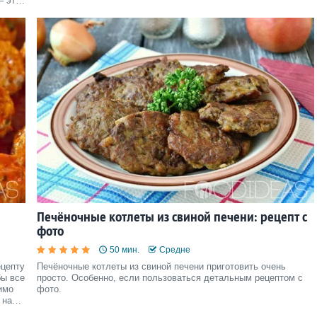
– это
Печёночные котлеты из свиной печени: рецепт с
фото
50 мин.
Средне
ецепту
Печёночные котлеты из свиной печени приготовить очень
бы все
просто. Особенно, если пользоваться детальным рецептом с
имо
фото.
 на