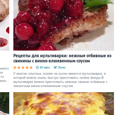
Рецепты для мультиварки: нежные отбивные из
свинины с винно-клюквенным соусом
90 мин.
Легко
виного
их
У многих опытных хозяек на кухне имеется мультиварка, в
-то
которой можно очень быстро приготовить любое блюдо.В
ожно
мультиварке можно приготовить нежные свиные отбивные с
пикантным винно-клюквенным соусом.