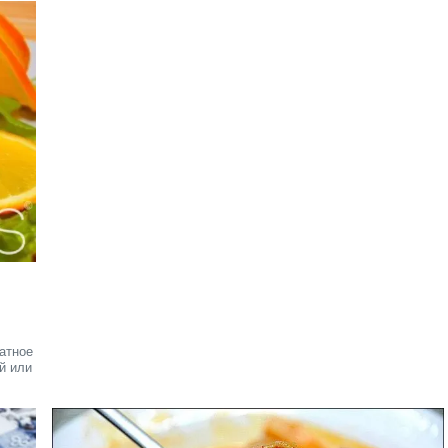
матное
й или