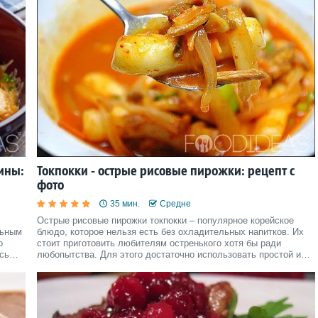
нины:
Токпокки - острые рисовые пирожки: рецепт с
фото
35 мин.
Средне
Острые рисовые пирожки токпокки – популярное корейское
льным
блюдо, которое нельзя есть без охладительных напитков. Их
о
стоит приготовить любителям остренького хотя бы ради
сь
любопытства. Для этого достаточно использовать простой и
рых
понятный рецепт с фото.