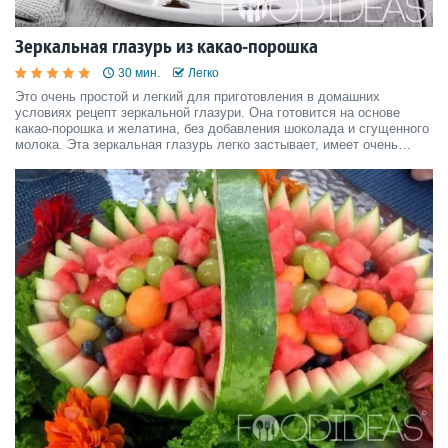
Зеркальная глазурь из какао-порошка
30 мин.
Легко
Это очень простой и легкий для приготовления в домашних
условиях рецепт зеркальной глазури. Она готовится на основе
какао-порошка и желатина, без добавления шоколада и сгущенного
молока. Эта зеркальная глазурь легко застывает, имеет очень
приятный вкус и аромат, - ею просто идеально покрывать домашние
торты с плоской поверхностью.