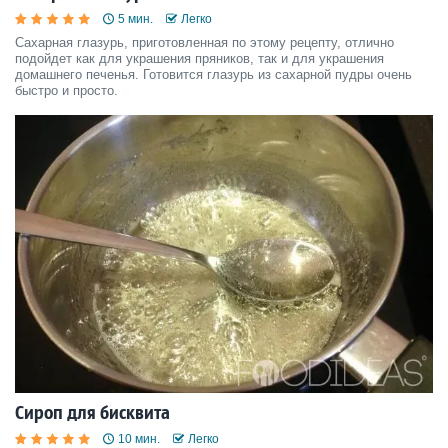
5 мин.
Легко
Сахарная глазурь, приготовленная по этому рецепту, отлично
подойдет как для украшения пряников, так и для украшения
домашнего печенья. Готовится глазурь из сахарной пудры очень
быстро и просто.
Сироп для бисквита
10 мин.
Легко