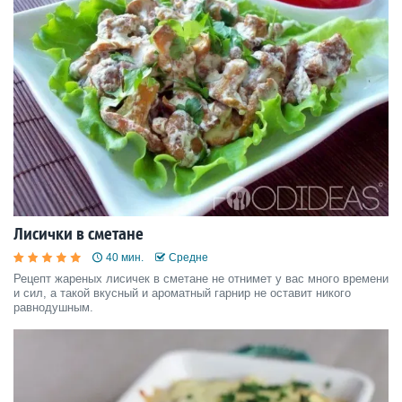
Лисички в сметане
40 мин.
Средне
Рецепт жареных лисичек в сметане не отнимет у вас много времени
и сил, а такой вкусный и ароматный гарнир не оставит никого
равнодушным.