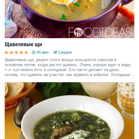
Щавелевые щи
45 мин.
Средне
Щавелевые щи, рецепт этого блюда пользуется спросом в
основном летом, когда растет щавель. Очень хорошо идет в жару,
т. к. суп можно есть и холодным. Его часто делают на даче,
потому, что щавель на участке, как правило в избытке. Холодные
щавелевые щи приятно освежают и поэтому в жару этот суп
незаменим.