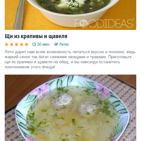
Щи из крапивы и щавеля
30 мин.
Легко
Лето дарит нам всем возможность питаться вкусно и полезно, ведь
жаркий сезон так богат свежими овощами и травами. Приготовьте
щи из крапивы и щавеля на обед, и вы навсегда останетесь
поклонником этого блюда!