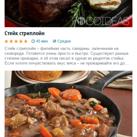
Стейк стриплойн
45 мин.
Средне
Стейк стриплойн – филейная часть говядины, запеченная на
сковороде. Готовится очень просто и быстро. Существуют разные
степени прожарки, я об этом писал в одном из рецептов стейка.
Если хотите почувствовать вкус мяса – не прожаривайте его до
конца. Но вы должны быть уверены в том, что мясо свежее и ничем
не заражено. Можете потребовать у продавцов