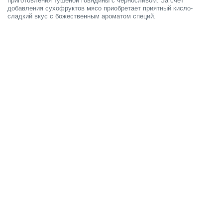
приготовления тушеной говядины с черносливом. За счет
добавления сухофруктов мясо приобретает приятный кисло-
сладкий вкус с божественным ароматом специй.