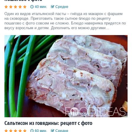
40 мин.
Средне
Один из видов итальянской пасты – гнёзда из макарон с фаршем
на сковороде. Приготовить такое сытное блюдо по рецепту
пошагово с фото совсем не сложно. Блюдо наверняка придется по
вкусу взрослым и детям. Дополнить его можно другими
ингредиентами на свое усмотрение.
Сальтисон из говядины: рецепт с фото
60 мин.
Средне