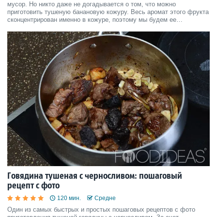
мусор. Но никто даже не догадывается о том, что можно
приготовить тушеную банановую кожуру. Весь аромат этого фрукта
сконцентрирован именно в кожуре, поэтому мы будем ее
использовать в этом рецепте с фото.
Говядина тушеная с черносливом: пошаговый
рецепт с фото
120 мин.
Средне
Один из самых быстрых и простых пошаговых рецептов с фото