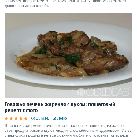
занимает первое место. Поэтому приготовить такое мясо сможет
даже неопытная хозяйка.
Говяжья печень жареная с луком: пошаговый
рецепт с фото
15 мин.
Легко
В печени содержится очень много полезных веществ, из-за чего
этот продукт рекомендуют людям с ослабленным здоровьем. Из-за
специфики продукта не все хозяйки любят его готовить, опасаясь