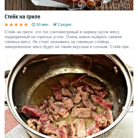
Стейк на гриле
50 мин.
Средне
Стейк на гриле, это тех сантиметровый в ширину кусок мясо,
поджаренный на горелых углях. Очень важно выбрать свежее
говяжье мясо. Не стоит экономить на говяжьих стейках,
замороженное мясо будет не таким вкусным и сочным. Стейк при
прожарке можно вспрыснуть холодным пивом, либо замариновать
перед прожаркой.