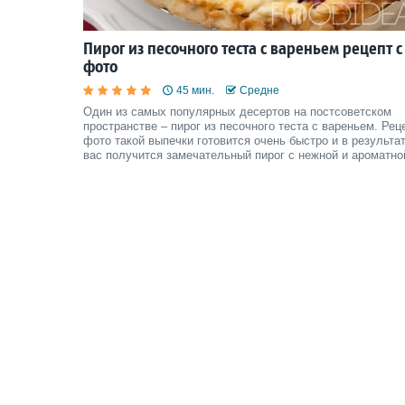
Пирог из песочного теста с вареньем рецепт с
фото
45 мин.
Средне
Один из самых популярных десертов на постсоветском
пространстве – пирог из песочного теста с вареньем. Рец
фото такой выпечки готовится очень быстро и в результат
вас получится замечательный пирог с нежной и ароматно
начинкой из варенья. Оформить такой десерт можно на с
усмотрение, выложив сверху раскатанные полоски теста 
натереть т