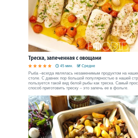
Треска, запеченная с овощами
45 мин.
Средне
Рыба –всегда являлась незаменимым продуктом на наш
столе. С давних пор большой популярностью в нашей ст
пользуется такой вид белой рыбы как треска. Самый про
способ приготовить треску – это запечь ее в фольге.