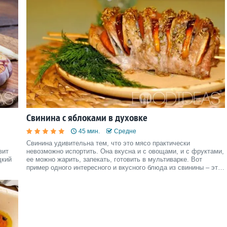
Свинина с яблоками в духовке
45 мин.
Средне
Свинина удивительна тем, что это мясо практически
вит
невозможно испортить. Она вкусна и с овощами, и с фруктами,
дкий
ее можно жарить, запекать, готовить в мультиварке. Вот
пример одного интересного и вкусного блюда из свинины – это
свинина с яблоками в духовке.