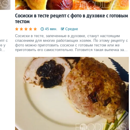
Сосиски в тесте рецепт с фото в духовке с готовым
тестом
45 мин.
Средне
Сосиски в тесте, запеченные в духовке, станут настоящим
епт с
спасением для многих работающих хозяек. По этому рецепту с
е у
фото можно приготовить сосиски с готовым тестом или же
й
приготовить его самостоятельно. Готовится такая выпечка за
вое
считанные минуты, главное заранее подготовить качественные
или
сосиски и готовое тесто.