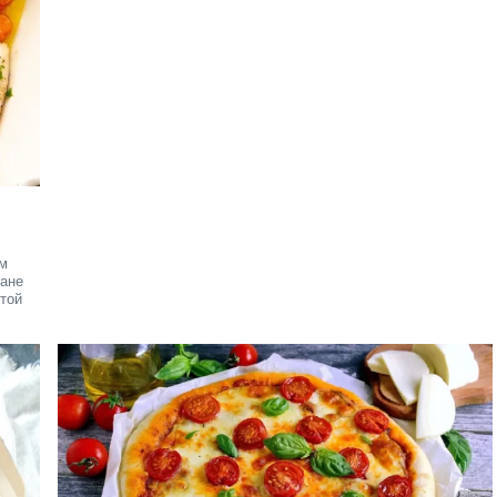
ем
ране
стой