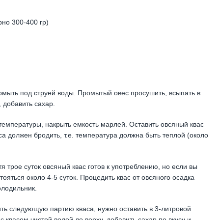
но 300-400 гр)
ромыть под струей воды. Промытый овес просушить, всыпать в
 добавить сахар.
температуры, накрыть емкость марлей. Оставить овсяный квас
вса должен бродить, т.е. температура должна быть теплой (около
я трое суток овсяный квас готов к употреблению, но если вы
ояться около 4-5 суток. Процедить квас от овсяного осадка
олодильник.
ить следующую партию кваса, нужно оставить в 3-литровой
с квасом чистой водой до верху, добавить сахар по вкусу и