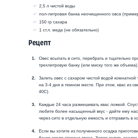
2,5 л чистой воды
пол-литровая банка неочищенного овса (пример
150 гр сахара
1 ст.л. меда (не обязательно)
Рецепт
Овес всыпать в сито, перебрать и тщательно п
трехлитровую банку (или миску того же объема),
Залить овес с сахаром чистой водой комнатной 
на 3-4 дня в темном месте. При этом, квас из о
40С).
Каждые 24 часа размешивать квас ложкой. Спуст
любите более насыщенный вкус - дайте ему наст
через сито в отдельную емкость и отправить в х
Если вы хотите из полученного осадка приготов
банке около стакана кваса. Затем залить осадок 