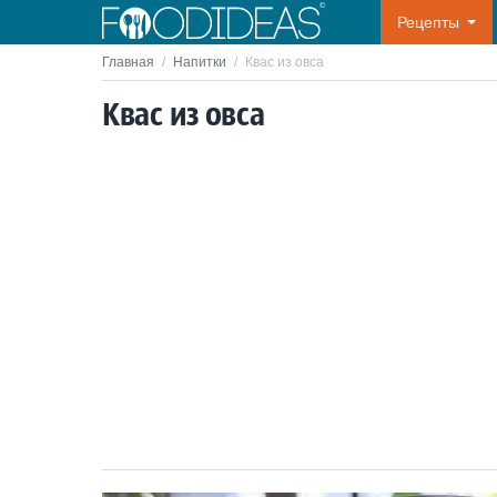
Рецепты
Главная
/
Напитки
/
Квас из овса
Квас из овса