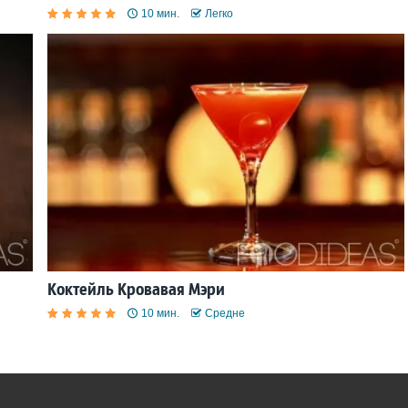
10 мин.
Легко
Коктейль Кровавая Мэри
10 мин.
Средне