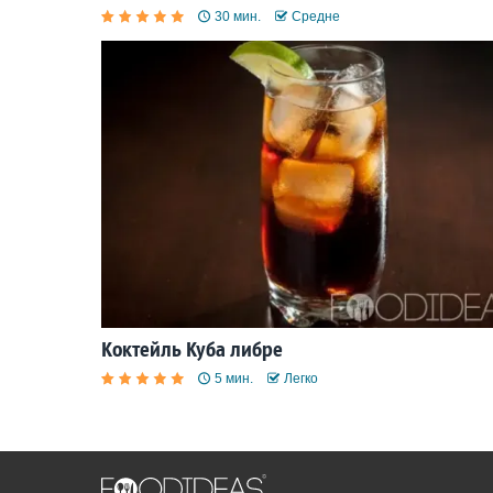
30 мин.
Средне
Коктейль Куба либре
5 мин.
Легко