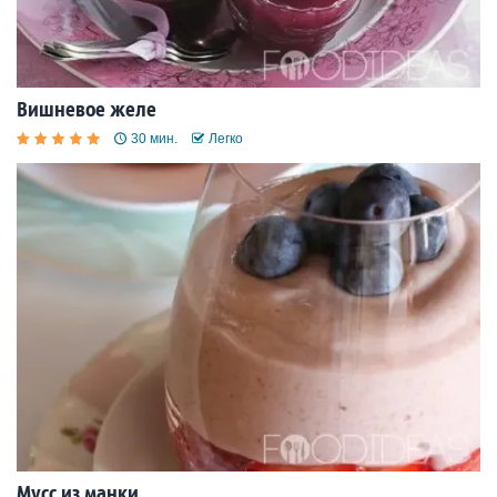
Вишневое желе
30 мин.
Легко
Мусс из манки