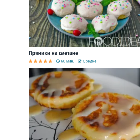
Пряники на сметане
60 мин.
Средне