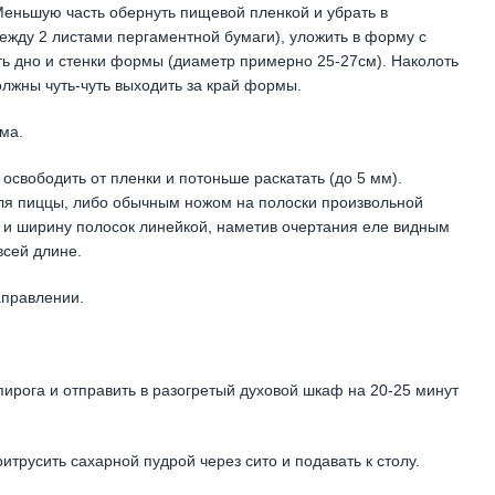
 Меньшую часть обернуть пищевой пленкой и убрать в
ежду 2 листами пергаментной бумаги), уложить в форму с
ь дно и стенки формы (диаметр примерно 25-27см). Наколоть
олжны чуть-чуть выходить за край формы.
ма.
освободить от пленки и потоньше раскатать (до 5 мм).
ля пиццы, либо обычным ножом на полоски произвольной
 и ширину полосок линейкой, наметив очертания еле видным
всей длине.
аправлении.
 пирога и отправить в разогретый духовой шкаф на 20-25 минут
итрусить сахарной пудрой через сито и подавать к столу.