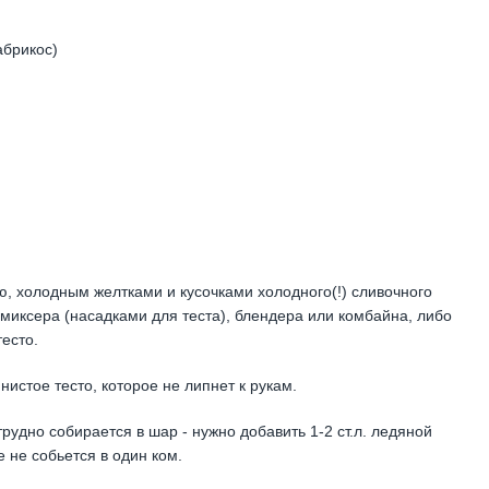
абрикос)
ю, холодным желтками и кусочками холодного(!) сливочного
иксера (насадками для теста), блендера или комбайна, либо
тесто.
истое тесто, которое не липнет к рукам.
рудно собирается в шар - нужно добавить 1-2 ст.л. ледяной
 не собьется в один ком.