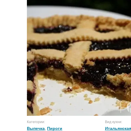
Категории:
Вид кухни:
Выпечка
,
Пироги
Итальянская