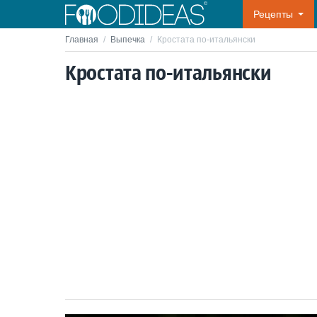
Рецепты
Главная
/
Выпечка
/
Кростата по-итальянски
Кростата по-итальянски