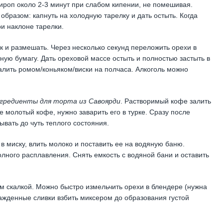
сироп около 2-3 минут при слабом кипении, не помешивая.
образом: капнуть на холодную тарелку и дать остыть. Когда
и наклоне тарелки.
 и размешать. Через несколько секунд переложить орехи в
ую бумагу. Дать ореховой массе остыть и полностью застыть в
алить ромом/коньяком/виски на полчаса. Алкоголь можно
гредиенты для торта из Савоярди
. Растворимый кофе залить
е молотый кофе, нужно заварить его в турке. Сразу после
ывать до чуть теплого состояния.
в миску, влить молоко и поставить ее на водяную баню.
лного расплавления. Снять емкость с водяной бани и оставить
им скалкой. Можно быстро измельчить орехи в блендере (нужна
лажденные сливки взбить миксером до образования густой