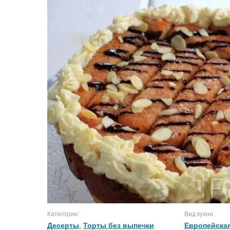
Категории:
Вид кухни:
Десерты
,
Торты без выпечки
Европейская