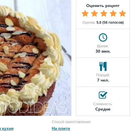
Оценить рецепт
Оценка:
5.0 (56 голосов)
Время:
30 мин.
Порций:
7 чел.
Сложность:
Средне
Способ приготовления:
 кухня
На плите