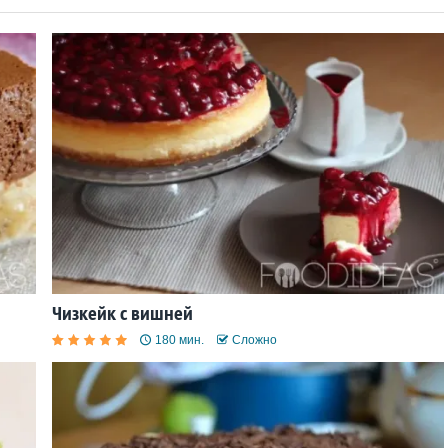
Чизкейк с вишней
180 мин.
Сложно