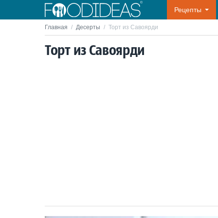
Рецепты
Главная
/
Десерты
/
Торт из Савоярди
Торт из Савоярди