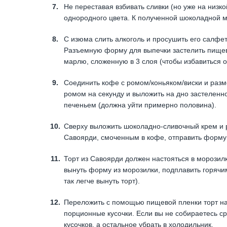
Не переставая взбивать сливки (но уже на низк
однородного цвета. К полученной шоколадной 
С изюма слить алкоголь и просушить его салфе
Разъемную форму для выпечки застелить пищев
марлю, сложенную в 3 слоя (чтобы избавиться о
Соединить кофе с ромом/коньяком/виски и разм
ромом на секунду и выложить на дно застелен
печеньем (должна уйти примерно половина).
Сверху выложить шоколадно-сливочный крем и 
Савоярди, смоченным в кофе, отправить форму 
Торт из Савоярди должен настояться в морозилк
вынуть форму из морозилки, подплавить горячи
так легче вынуть торт).
Переложить с помощью пищевой пленки торт на 
порционные кусочки. Если вы не собираетесь сра
кусочков, а остальное убрать в холодильник.