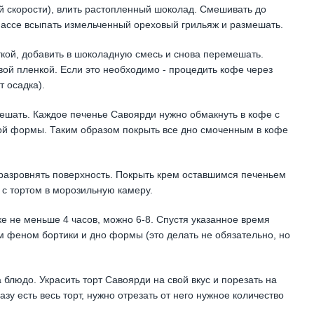
ой скорости), влить растопленный шоколад. Смешивать до
массе всыпать измельченный ореховый грильяж и размешать.
ткой, добавить в шоколадную смесь и снова перемешать.
ой пленкой. Если это необходимо - процедить кофе через
т осадка).
ешать. Каждое печенье Савоярди нужно обмакнуть в кофе с
ной формы. Таким образом покрыть все дно смоченным в кофе
разровнять поверхность. Покрыть крем оставшимся печеньем
с тортом в морозильную камеру.
е не меньше 4 часов, можно 6-8. Спустя указанное время
м феном бортики и дно формы (это делать не обязательно, но
блюдо. Украсить торт Савоярди на свой вкус и порезать на
зу есть весь торт, нужно отрезать от него нужное количество