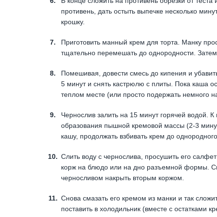
В конце сложить на противень обрезки от теста 
противень, дать остыть выпечке несколько мину
крошку.
Приготовить манный крем для торта. Манку прос
тщательно перемешать до однородности. Затем 
Помешивая, довести смесь до кипения и убавит
5 минут и снять кастрюлю с плиты. Пока каша ос
теплом месте (или просто подержать немного н
Чернослив залить на 15 минут горячей водой. К
образования пышной кремовой массы (2-3 мину
кашу, продолжать взбивать крем до однородного
Слить воду с чернослива, просушить его салфе
корж на блюдо или на дно разъемной формы. С
черносливом накрыть вторым коржом.
Снова смазать его кремом из манки и так сложи
поставить в холодильник (вместе с остатками к