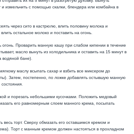
и отправить их на 5 минут в разогретую духовку. Вынуть
т и измельчить с помощью скалки, блендера или комбайна в
еять через сито в кастрюлю, влить половину молока и
влить остальное молоко и поставить на огонь.
ь огонь. Проварить манную кашу при слабом кипении в течение
тывает, масло вынуть из холодильника и оставить на 15 минут в
а водяной бане).
 мягкому маслу всыпать сахар и взбить все миксером до
ты). Затем, постепенно, по ложке добавлять остывшую манную
 состояния.
ткой и порезать небольшими кусочками. Положить медовый
мазать его равномерным слоем манного крема, посыпать
ть весь торт. Сверху обмазать его оставшимся кремом и
рема). Торт с манным кремом должен настояться в прохладном