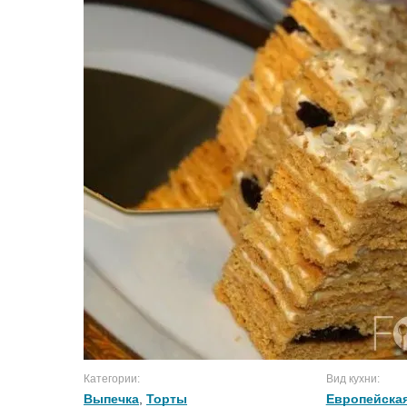
Категории:
Вид кухни:
Выпечка
,
Торты
Европейская