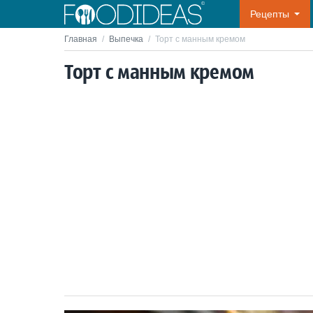
Рецепты
Главная
/
Выпечка
/
Торт с манным кремом
Торт с манным кремом