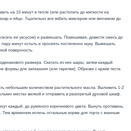
вить на 15 минут в тепле (или растопить до мягкости на
сахар и яйцо. Тщательно все взбить миксером или венчиком до
огасить ее уксусом) и размешать. Помешивая, довести смесь до
се пару минут остыть и просеять постепенно муку. Вымешать
кой поверхность.
 одинакового размера. Скатать из них шары, затем каждый
рям формы для запекания (или тарелки). Обрезки с краев теста
зать небольшим количеством растительного масла. Выложить 1-2
кольких местах вилкой и отправить в разогретый духовой шкаф.
нут каждый, до румяного коричневого цвета. Вынуть противень,
ь. Тем временем испечь остальные коржи для торта с манным