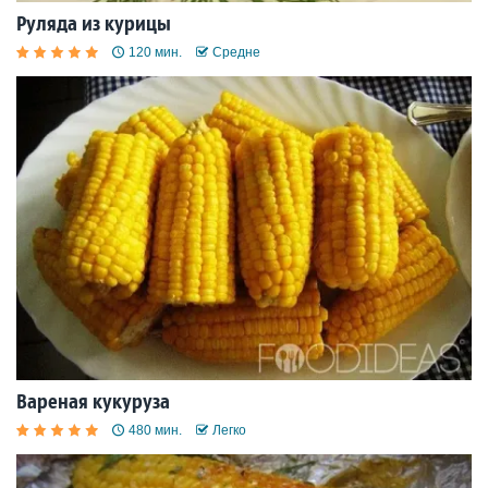
Руляда из курицы
120 мин.
Средне
Вареная кукуруза
480 мин.
Легко