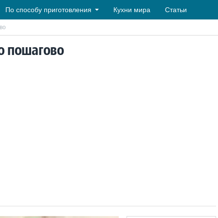
По способу приготовления
Кухни мира
Статьи
во
то пошагово