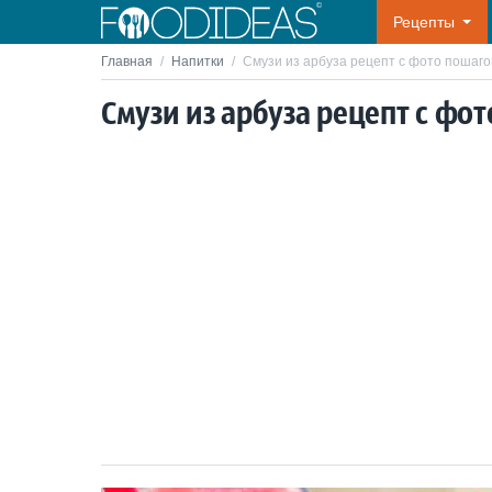
Рецепты
Главная
/
Напитки
/
Смузи из арбуза рецепт с фото пошаго
Смузи из арбуза рецепт с фо