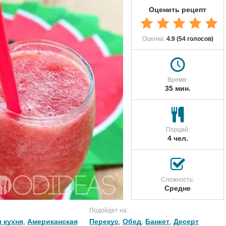
Оценить рецепт
Оценка:
4.9 (54 голосов)
Время:
35 мин.
Порций:
4 чел.
Сложность:
Средне
Подойдет на:
 кухня
,
Американская
Перекус
,
Обед
,
Банкет
,
Десерт