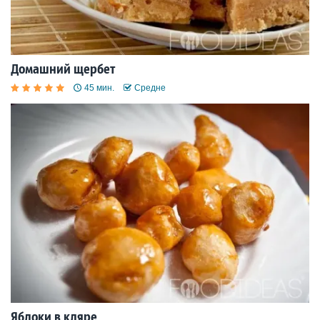
Домашний щербет
45 мин.
Средне
Яблоки в кляре