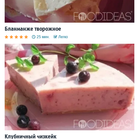
Бланманже творожное
25 мин.
Легко
Клубничный чизкейк