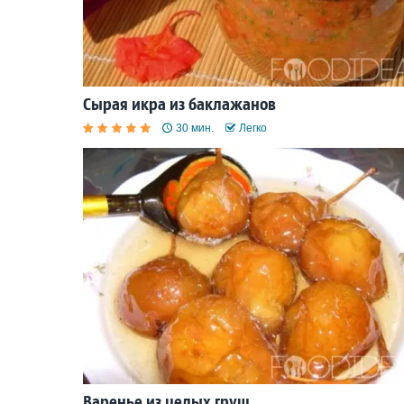
Сырая икра из баклажанов
30 мин.
Легко
Варенье из целых груш