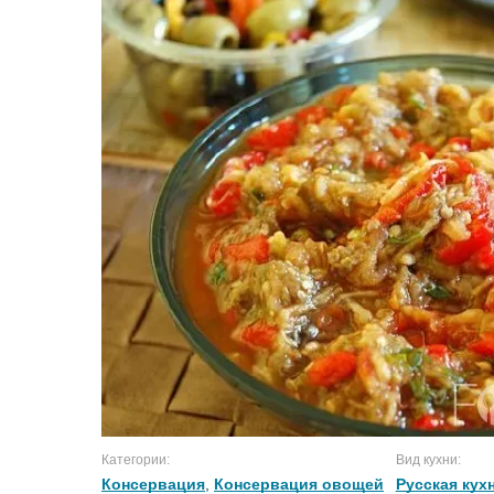
Категории:
Вид кухни:
Консервация
,
Консервация овощей
Русская кух