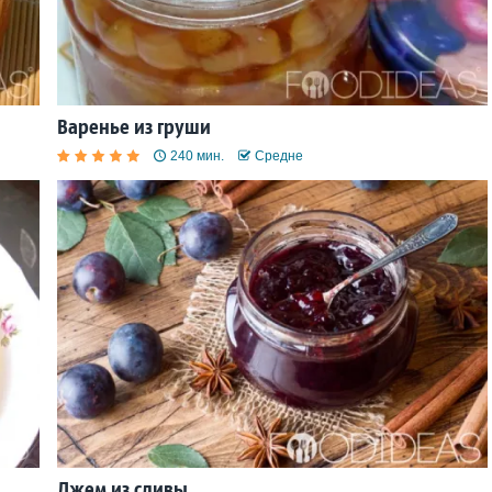
Варенье из груши
240 мин.
Средне
Джем из сливы