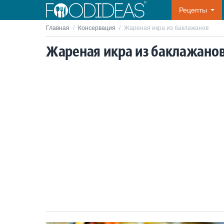
Рецепты
Главная
/
Консервация
/
Жареная икра из баклажанов
Жареная икра из баклажано