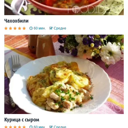
Чахохбили
60 мин.
Средне
Курица с сыром
60 мин.
Средне