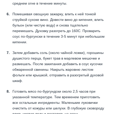
среднем огне в течение минуты.
Помешивая овощную зажарку, влить к ней тонкой
струйкой сухоке вино. Довести вино до кипения, влить
бульон (или чистую воду) и снова тщательно
перемешать. Духовку разогреть до 160С. Проварить
соус по-бургунски в течение 3-5 минут при небольшом
кипении.
Затем добавить соль (около чайной ложки), горошины
душистого перца, букет трав в марлевом мешочке и
размешать. После закипания добавить в соус кусочки
обжаренной свинины. Накрыть жаровню листом
фольги или крышкой, отправить в разогретый духовой
шкаф.
Готовить мясо по-бургундски около 2,5 часов при
указанной температуре. Тем временем приготовить
все остальные ингредиенты. Маленькие луковички
очистить от кожуры или шелухи. В глубокую сковороду
влить чистую воду и поставить на огонь.