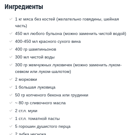
Ингредиенты
1 кг мяса без костей (желательно говядины, шейная
часть)
450 мл любого бульона (можно заменить чистой водой)
400-450 мл красного сухого вина
400 гр шампиньонов
300 мл чистой воды
300 гр жемчужных луковичек (можно заменить луком-
севком или луком-шалотом)
2 морковки
1 большая луковица
50 гр копченого бекона или грудинки
~ 80 гр сливочного масла
2 ст.л. муки
1 ст.л. томатной пасты
5 горошин душистого перца
2 зубка чеснока