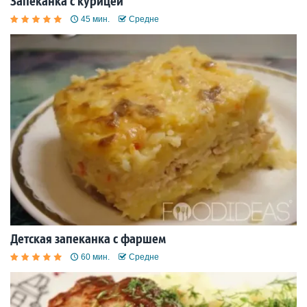
Запеканка с курицей
45 мин.
Средне
Детская запеканка с фаршем
60 мин.
Средне