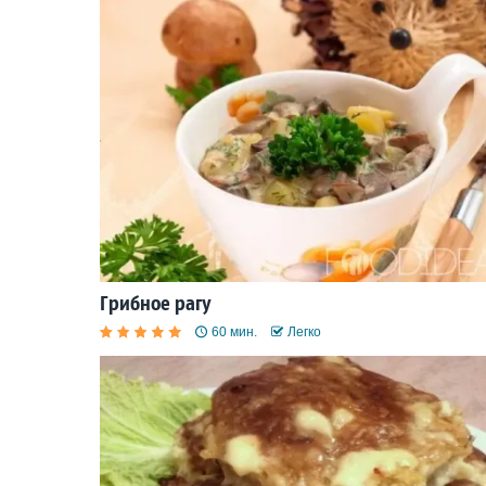
Грибное рагу
60 мин.
Легко