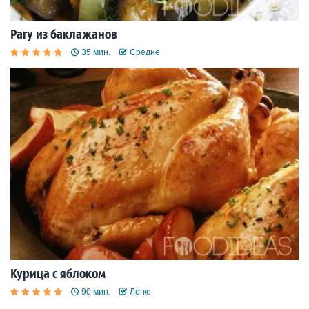
Рагу из баклажанов
35 мин.
Средне
Курица с яблоком
90 мин.
Легко