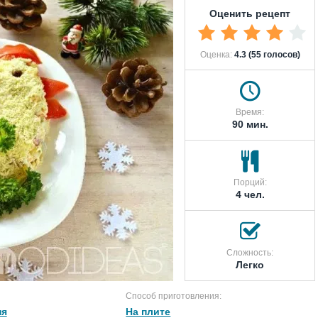
Оценить рецепт
Оценка:
4.3 (55 голосов)
Время:
90 мин.
Порций:
4 чел.
Сложность:
Легко
Способ приготовления:
ня
На плите