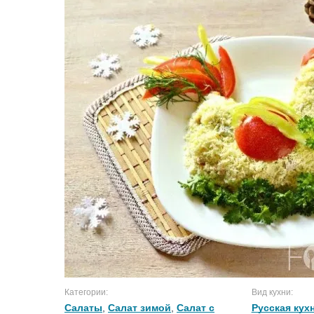
Категории:
Вид кухни:
Салаты
,
Салат зимой
,
Салат с
Русская кух