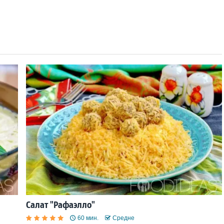
Салат "Рафаэлло"
60 мин.
Средне