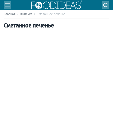
Главная
/
Выпечка
/
Сметанное печенье
Сметанное печенье