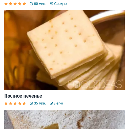
60 мин.
Средне
Постное печенье
35 мин.
Легко