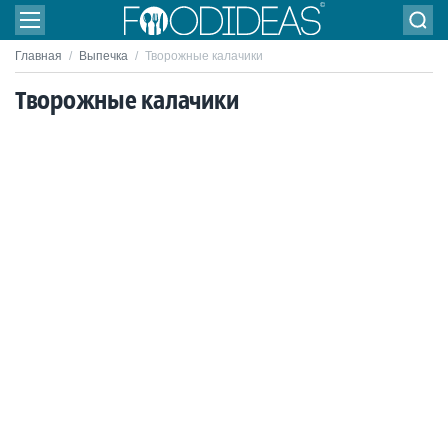
Главная
/
Выпечка
/
Творожные калачики
Творожные калачики