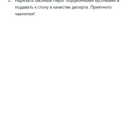
Нарезать овсяный пирог порционными кусочками и
подавать к столу в качестве десерта. Приятного
чаепития!