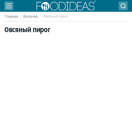
Главная
/
Выпечка
/
Овсяный пирог
Овсяный пирог