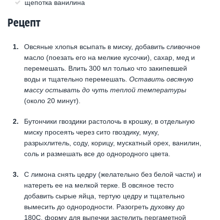
щепотка ванилина
Рецепт
Овсяные хлопья всыпать в миску, добавить сливочное
масло (поезать его на мелкие кусочки), сахар, мед и
перемешать. Влить 300 мл только что закипевшей
воды и тщательно перемешать.
Оставить овсяную
массу остывать до чуть теплой температуры
(около 20 минут).
Бутончики гвоздики растолочь в крошку, в отдельную
миску просеять через сито гвоздику, муку,
разрыхлитель, соду, корицу, мускатный орех, ванилин,
соль и размешать все до однородного цвета.
С лимона снять цедру (желательно без белой части) и
натереть ее на мелкой терке. В овсяное тесто
добавить сырые яйца, тертую цедру и тщательно
вымесить до однородности. Разогреть духовку до
180С, форму для выпечки застелить пергаметной