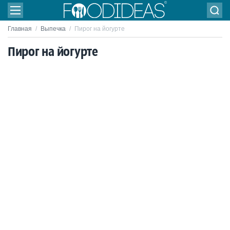
Главная
/
Выпечка
/
Пирог на йогурте
Пирог на йогурте