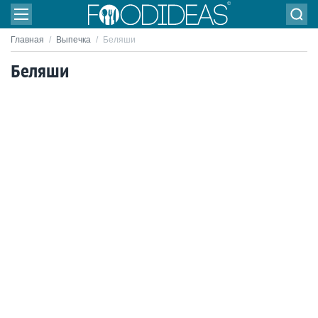
Главная
/
Выпечка
/
Беляши
Беляши