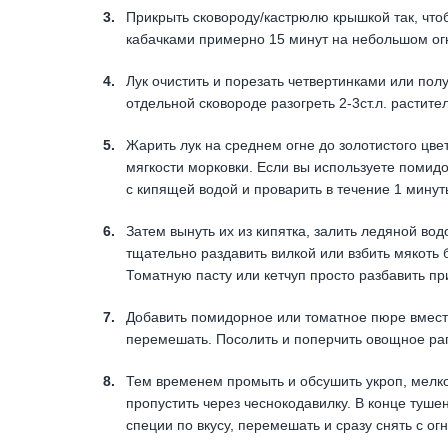
Прикрыть сковороду/кастрюлю крышкой так, чтоб
кабачками примерно 15 минут на небольшом ог
Лук очистить и порезать четвертинками или полу
отдельной сковороде разогреть 2-3ст.л. растите
Жарить лук на среднем огне до золотистого цве
мягкости морковки. Если вы используете помидо
с кипящей водой и проварить в течение 1 минут
Затем вынуть их из кипятка, залить ледяной во
тщательно раздавить вилкой или взбить мякоть
Томатную пасту или кетчуп просто разбавить п
Добавить помидорное или томатное пюре вместе
перемешать. Посолить и поперчить овощное рагу
Тем временем промыть и обсушить укроп, мелко 
пропустить через чеснокодавилку. В конце тушен
специи по вкусу, перемешать и сразу снять с огн