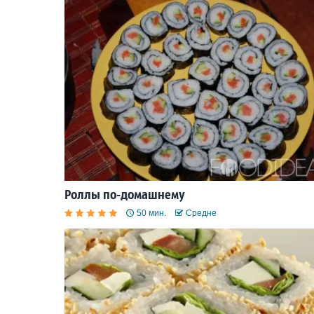
Роллы по-домашнему
50 мин.
Средне