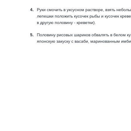
Руки смочить в уксусном растворе, взять небол
лепешки положить кусочек рыбы и кусочек креве
в другую половину - креветки).
Половину рисовых шариков обвалять в белом кун
японскую закуску с васаби, маринованным имб