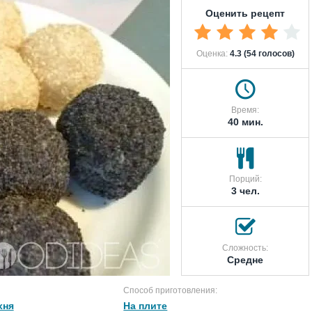
Оценить рецепт
Оценка:
4.3 (54 голосов)
Время:
40 мин.
Порций:
3 чел.
Сложность:
Средне
Способ приготовления:
хня
На плите