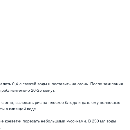
)
алить 0,4 л свежей воды и поставить на огонь. После закипания
приблизительно 20-25 минут.
ю с огня, выложить рис на плоское блюдо и дать ему полностью
уты в кипящей воде.
ые креветки порезать небольшими кусочками. В 250 мл воды
.