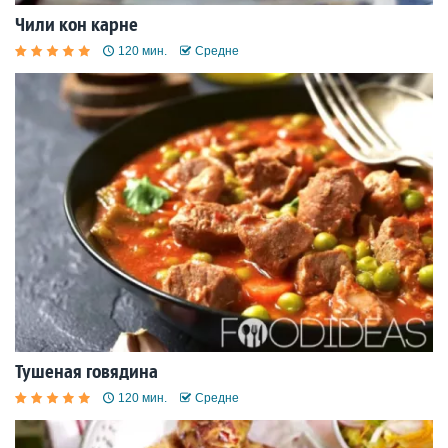
Чили кон карне
120 мин.
Средне
Тушеная говядина
120 мин.
Средне