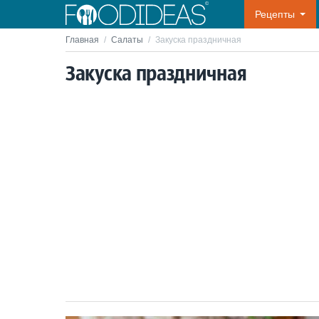
Рецепты
Главная
/
Салаты
/
Закуска праздничная
Закуска праздничная