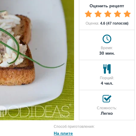
Оценить рецепт
Оценка:
4.6 (47 голосов)
Время:
30 мин.
Порций:
4 чел.
Сложность:
Легко
Способ приготовления:
На плите