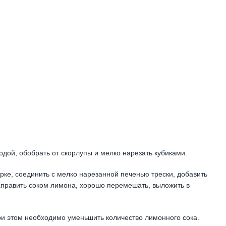
одой, обобрать от скорлупы и мелко нарезать кубиками.
ерке, соединить с мелко нарезанной печенью трески, добавить
апра­вить соком лимона, хорошо переме­шать, выложить в
при этом необходимо умень­шить количество лимонного сока.