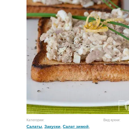
Категории:
Вид кухни:
Салаты
,
Закуски
,
Салат зимой
,