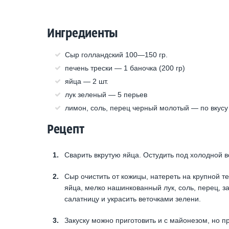
Ингредиенты
Сыр голландский 100—150 гр.
пе­чень трески — 1 баночка (200 гр)
яйца — 2 шт.
лук зеленый — 5 перьев
лимон, соль, перец черный молотый — по вкусу
Рецепт
Сварить вкрутую яйца. Остудить под холодной в
Сыр очистить от кожицы, натереть на крупной т
яйца, мелко на­шинкованный лук, соль, перец, з
салатницу и украсить веточками зелени.
Закуску можно приготовить и с май­онезом, но 