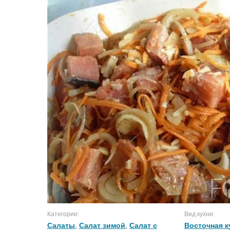
Категории:
Вид кухни:
Салаты
,
Салат зимой
,
Салат с
Восточная к