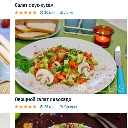
Салат с кус-кусом
20 мин.
Легко
Овощной салат с авокадо
25 мин.
Средне