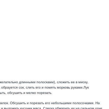
(желательно длинными полосками), сложить ее в миску,
 обрауется сок, слить его и помять морковь руками.Лук
ыть, обсушить и мелко порезать.
ожилок. Обсушить и порезать его небольшими полосочками. На
 и выложить кусочки мяса. Слегка обжарить их на сильном огне