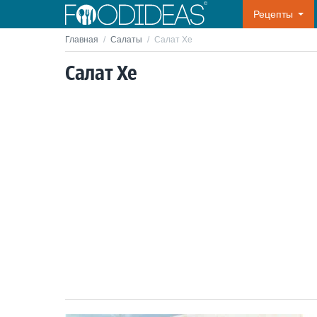
Рецепты
Главная
/
Салаты
/
Салат Хе
Салат Хе