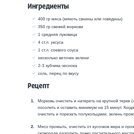
Ингредиенты
400 гр мяса (мякоть свнины или говядины)
350 гр свежей моркови
1 средняя луковица
4 ст.л. уксуса
1 ст.л. соевого соуса
несколько веточек зелени
2-3 зубчика чеснока
соль, перец по вкусу
Рецепт
Морковь очистить и натереть на крупной терке 
посолить и оставить минимум на 15 минут. Когда
очистить и порезать полукольцами, зелень пром
Мясо промыть, очистить от кусочков жира и пр
сковороде разогреть ложку растительного масла