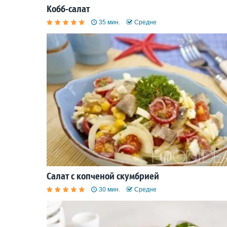
Кобб-салат
35 мин.
Средне
Салат с копченой скумбрией
30 мин.
Средне