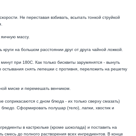
корости. Не переставая взбивать, всыпать тонкой струйкой
я.
 яичную массу.
 круги на большом расстоянии друг от друга чайной ложкой.
минут при 180С. Как только бисквиты зарумянятся - вынуть
ле остывания снять лепешки с противня, переложить на решетку
ной миске и перемешать венчиком.
ые соприкасаются с дном блюда - их только сверху смазать)
 блюдо. Сформировать полушар (тело), лапки, хвостик и
нгредиенты в кастрюльке (кроме шоколада) и поставить на
ь смесь до полного растворения всех ингредиентов. В конце