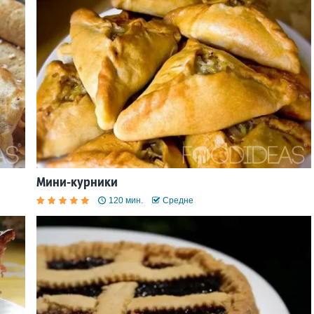
Мини-курники
120 мин.
Средне