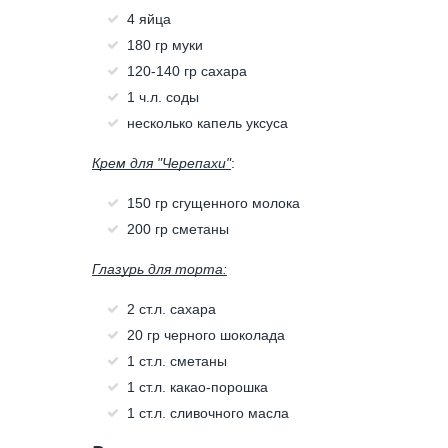
4 яйца
180 гр муки
120-140 гр сахара
1 ч.л. соды
несколько капель уксуса
Крем для "Черепахи"
:
150 гр сгущенного молока
200 гр сметаны
Глазурь для торта:
2 ст.л. сахара
20 гр черного шоколада
1 ст.л. сметаны
1 ст.л. какао-порошка
1 ст.л. сливочного масла