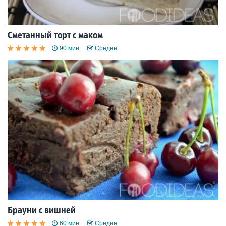
Сметанный торт с маком
90 мин.
Средне
Брауни с вишней
60 мин.
Средне