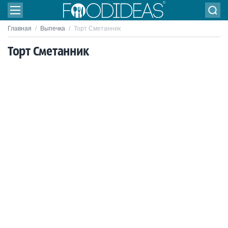
Главная
/
Выпечка
/
Торт Сметанник
Торт Сметанник