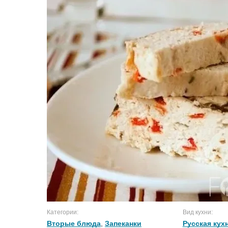
Категории:
Вид кухни:
Вторые блюда
,
Запеканки
Русская кух