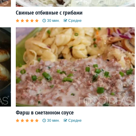
Свиные отбивные с грибами
30 мин.
Средне
Фарш в сметанном соусе
30 мин.
Средне