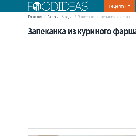
Рецепты
Главная
/
Вторые блюда
/
Запеканка из куриного фарша
Запеканка из куриного фарш