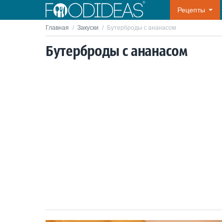
Рецепты
Главная
/
Закуски
/
Бутерброды с ананасом
Бутерброды с ананасом