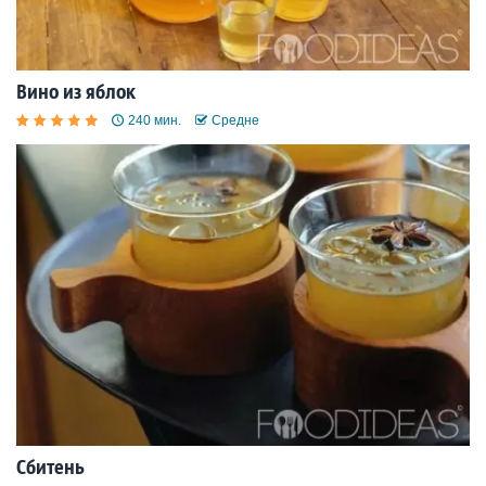
Вино из яблок
240 мин.
Средне
Сбитень