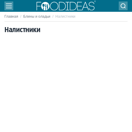
Главная
/
Блины и оладьи
/
Налистники
Налистники