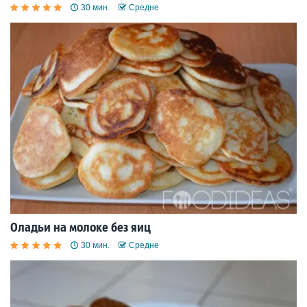
30 мин.
Средне
Оладьи на молоке без яиц
30 мин.
Средне