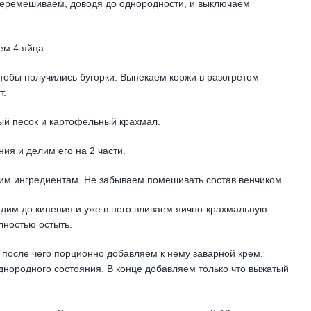
 перемешиваем, доводя до однородности, и выключаем
ем 4 яйца.
чтобы получились бугорки. Выпекаем коржи в разогретом
т.
ый песок и картофельный крахмал.
ия и делим его на 2 части.
хим ингредиентам. Не забываем помешивать состав венчиком.
одим до кипения и уже в него вливаем яично-крахмальную
лностью остыть.
 после чего порционно добавляем к нему заварной крем.
днородного состояния. В конце добавляем только что выжатый