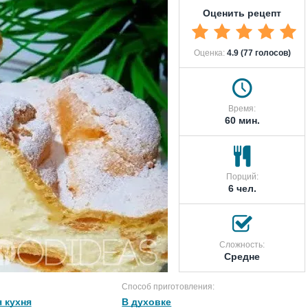
Оценить рецепт
Оценка:
4.9 (77 голосов)
Время:
60 мин.
Порций:
6 чел.
Сложность:
Средне
Способ приготовления:
 кухня
В духовке