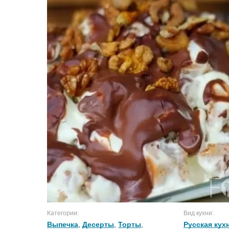
Категории:
Вид кухни:
Выпечка
,
Десерты
,
Торты
,
Русская кух