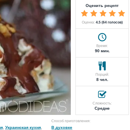
Оценить рецепт
Оценка:
4.5 (64 голосов)
Время:
90 мин.
Порций:
8 чел.
Сложность:
Средне
Способ приготовления:
ня
,
Украинская кухня
,
В духовке