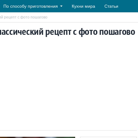
По способу приготовления
Кухни мира
Статьи
ий рецепт с фото пошагово
лассический рецепт с фото пошагово