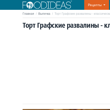
Рецепты
Главная
/
Выпечка
/
Торт Графские развалины - классическ
Торт Графские развалины - к