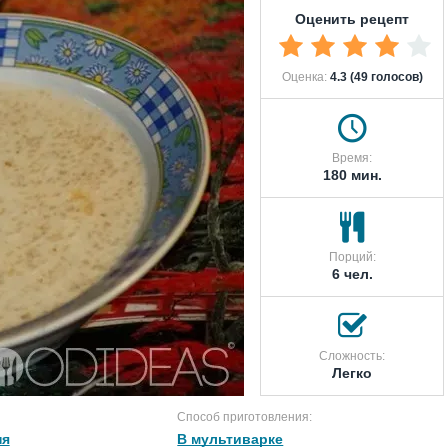
Оценить рецепт
Оценка:
4.3 (49 голосов)
Время:
180 мин.
Порций:
6 чел.
Сложность:
Легко
Способ приготовления:
ня
В мультиварке