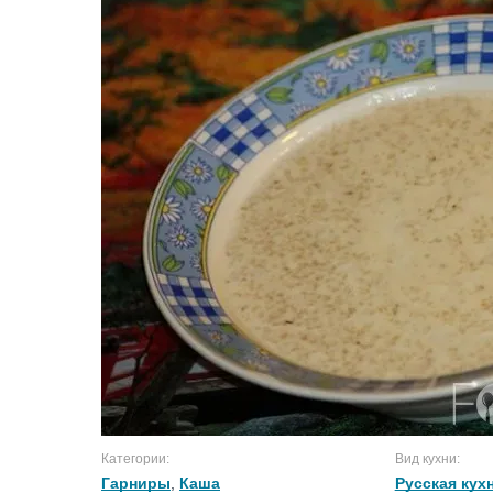
Категории:
Вид кухни:
Гарниры
,
Каша
Русская кух