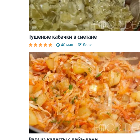
Тушеные кабачки в сметане
40 мин.
Легко
Рагу из капусты с кабачками