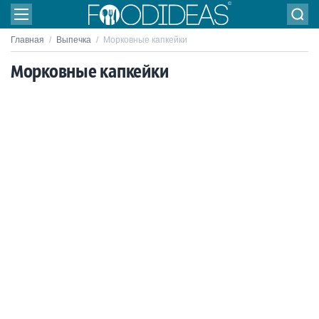
Главная
/
Выпечка
/
Морковные капкейки
Морковные капкейки