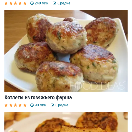
240 мин.
Средне
Котлеты из говяжьего фарша
90 мин.
Средне