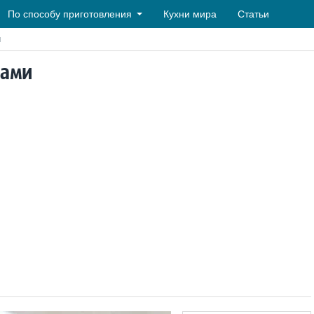
По способу приготовления
Кухни мира
Статьи
и
сами