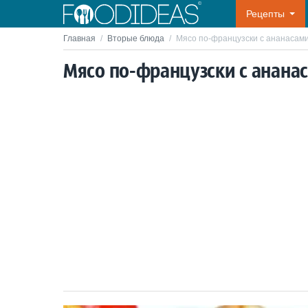
Рецепты
Главная
/
Вторые блюда
/
Мясо по-французски с ананасам
Мясо по-французски с анана